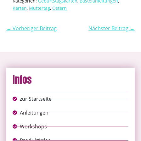
Kategorien:
Geburtstagskarten
,
Bastelanleitungen
,
Karten
,
Muttertag
,
Ostern
← Vorheriger Beitrag
Nächster Beitrag →
Infos
zur Startseite
Anleitungen
Workshops
Produktinfos