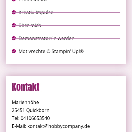
Kreativ-Impulse
über mich
Demonstrator/in werden
Motivrechte © Stampin’ Up!®
Kontakt
Marienhöhe
25451 Quickborn
Tel: 04106653540
E-Mail: kontakt@hobbycompany.de