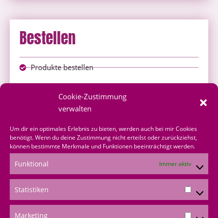
Bestellen
Produkte bestellen
Onlineshop
Cookie-Zustimmung
über mich bestellen
verwalten
Shoppingvorteil
Um dir ein optimales Erlebnis zu bieten, werden auch bei mir Cookies
benötigt. Wenn du deine Zustimmung nicht erteilst oder zurückziehst,
können bestimmte Merkmale und Funktionen beeinträchtigt werden.
Bestellformular
Funktional
Immer aktiv
*Produktempfehlungen
Statistiken
*Als Amazon-Partner verdiene ich an qualifizierten
Verkäufen
Marketing