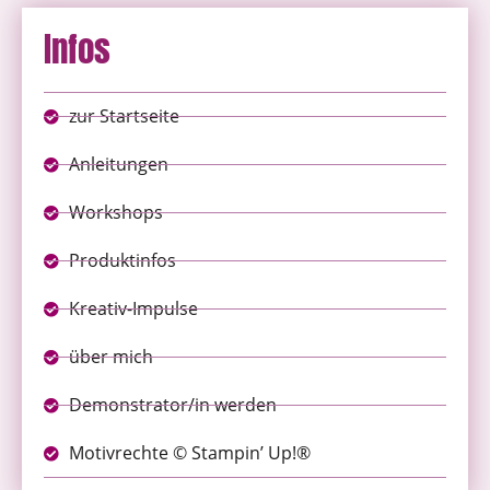
Infos
zur Startseite
Anleitungen
Workshops
Produktinfos
Kreativ-Impulse
über mich
Demonstrator/in werden
Motivrechte © Stampin’ Up!®