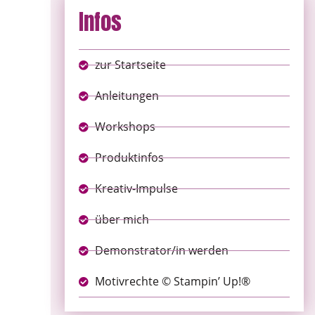
Infos
zur Startseite
Anleitungen
Workshops
Produktinfos
Kreativ-Impulse
über mich
Demonstrator/in werden
Motivrechte © Stampin’ Up!®