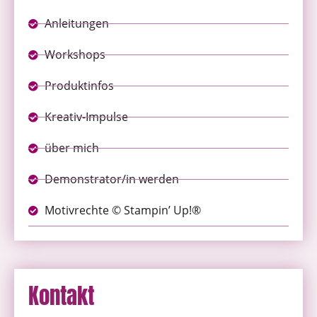
Anleitungen
Workshops
Produktinfos
Kreativ-Impulse
über mich
Demonstrator/in werden
Motivrechte © Stampin’ Up!®
Kontakt