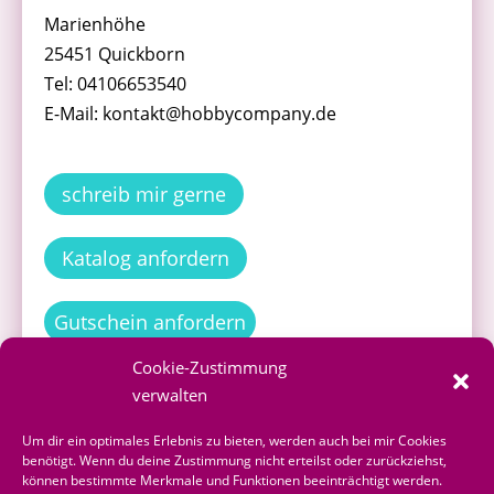
Marienhöhe
25451 Quickborn
Tel: 04106653540
E-Mail: kontakt@hobbycompany.de
schreib mir gerne
Katalog anfordern
Gutschein anfordern
Cookie-Zustimmung
verwalten
Bestellen
Um dir ein optimales Erlebnis zu bieten, werden auch bei mir Cookies
benötigt. Wenn du deine Zustimmung nicht erteilst oder zurückziehst,
können bestimmte Merkmale und Funktionen beeinträchtigt werden.