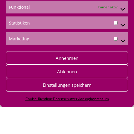
Produkte bestellen
Funktional
Immer aktiv
Onlineshop
Statistiken
über mich bestellen
Marketing
Shoppingvorteil
Bestellformular
Annehmen
*Produktempfehlungen
Ablehnen
*Als Amazon-Partner verdiene ich an qualifizierten
Einstellungen speichern
Verkäufen
Cookie-Richtlinie
Datenschutzerklärung
Impressum