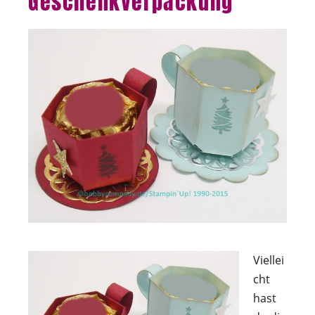
Geschenkverpackung
Viellei
cht
hast