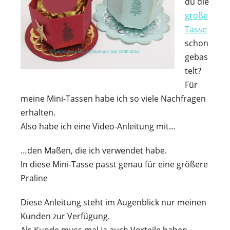
du die
große
Tasse
schon
gebas
telt?
Für
meine Mini-Tassen habe ich so viele Nachfragen
erhalten.
Also habe ich eine Video-Anleitung mit…
…den Maßen, die ich verwendet habe.
In diese Mini-Tasse passt genau für eine größere
Praline
Diese Anleitung steht im Augenblick nur meinen
Kunden zur Verfügung.
Als Kunde muss mal ja auch Vorteile haben