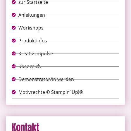
zur Startseite
Anleitungen
Workshops
Produktinfos
Kreativ-Impulse
über mich
Demonstrator/in werden
Motivrechte © Stampin’ Up!®
Kontakt