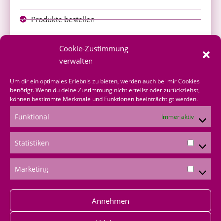
Produkte bestellen
Onlineshop
Cookie-Zustimmung
über mich bestellen
verwalten
Shoppingvorteil
Um dir ein optimales Erlebnis zu bieten, werden auch bei mir Cookies
benötigt. Wenn du deine Zustimmung nicht erteilst oder zurückziehst,
können bestimmte Merkmale und Funktionen beeinträchtigt werden.
Bestellformular
Funktional
Immer aktiv
*Produktempfehlungen
Statistiken
*Als Amazon-Partner verdiene ich an qualifizierten
Verkäufen
Marketing
Annehmen