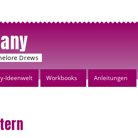
any
nelore Drews
-Ideenwelt
Workbooks
Anleitungen
tern