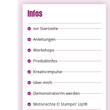
Infos
zur Startseite
Anleitungen
Workshops
Produktinfos
Kreativ-Impulse
über mich
Demonstrator/in werden
Motivrechte © Stampin’ Up!®