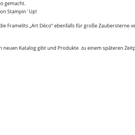
deo gemacht.
 von Stampin`Up!
 die Framelits „Art Dèco“ ebenfalls für große Zaubersterne
nen neuen Katalog gibt und Produkte zu einem späteren Zei