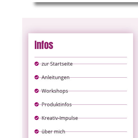
Infos
zur Startseite
Anleitungen
Workshops
Produktinfos
Kreativ-Impulse
über mich