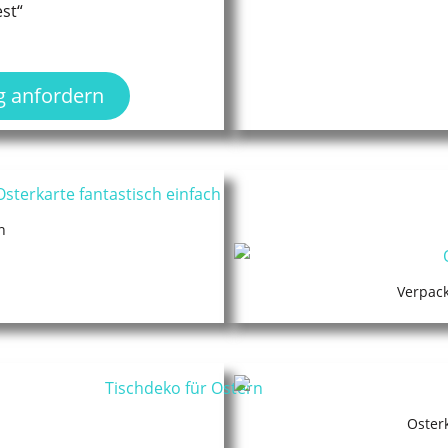
st“
g anfordern
n
Verpack
Oster