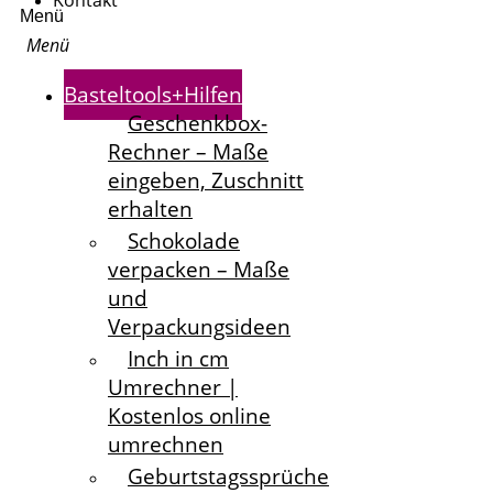
Kontakt
Menü
Basteltools+Hilfen
Geschenkbox-
Rechner – Maße
eingeben, Zuschnitt
erhalten
Schokolade
verpacken – Maße
und
Verpackungsideen
Inch in cm
Umrechner |
Kostenlos online
umrechnen
Geburtstagssprüche