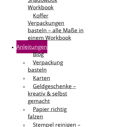
Shadowbox
Workbook
Koffer
Verpackungen
basteln – alle Maße in
einem Workbook
Anleitungen
Blog
Verpackung
basteln
Karten
Geldgeschenke –
kreativ & selbst
gemacht
Papier richtig
falzen
Stempel reinigen –