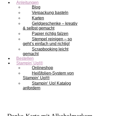
Anleitungen
Blog
Verpackung basteln
Karten
Geldgeschenke – kreativ
& selbst gemacht
Papier richtig falzen
Stempel reinigen – so
geht’s einfach und richtig!
Scrapbooking leicht
gemacht
Bestellen
Stampin’ Up!®
Onlineshop
Heißfolien-System von
Stampin‘ Up!®
Stampin‘ Up! Katalog
anfordern