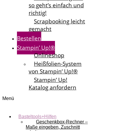
so geht’s einfach und
richtig!
Scrapbooking leicht
gemacht
Bestellen
Stampin’ Up!®
Onlineshop
Heißfolien-System
von Stampin‘ Up!®
Stampin‘ Up!
Katalog anfordern
Menü
Basteltools+Hilfen
Geschenkbox-Rechner –
Maße eingeben, Zuschnitt