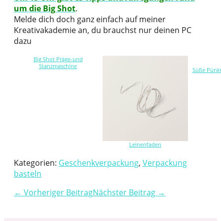
um die Big Shot
.
Melde dich doch ganz einfach auf meiner
Kreativakademie an, du brauchst nur deinen PC
dazu
Big Shot Präge-und
Stanzmaschine
Süße Pünkt
Leinenfaden
Kategorien:
Geschenkverpackung
,
Verpackung
basteln
← Vorheriger Beitrag
Nächster Beitrag →