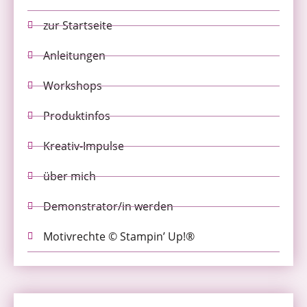
zur Startseite
Anleitungen
Workshops
Produktinfos
Kreativ-Impulse
über mich
Demonstrator/in werden
Motivrechte © Stampin’ Up!®