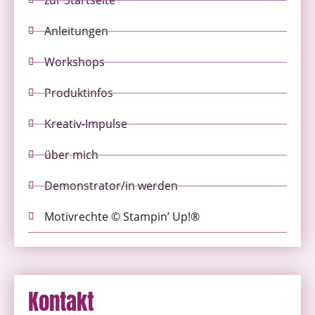
Anleitungen
Workshops
Produktinfos
Kreativ-Impulse
über mich
Demonstrator/in werden
Motivrechte © Stampin’ Up!®
Kontakt