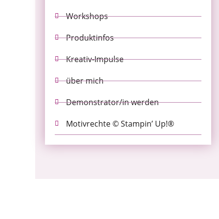
Workshops
Produktinfos
Kreativ-Impulse
über mich
Demonstrator/in werden
Motivrechte © Stampin’ Up!®