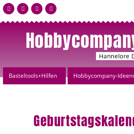
Hobbycompan
Hannelore 
Basteltools+Hilfen
Hobbycompany-Ideen
Geburtstagskalen