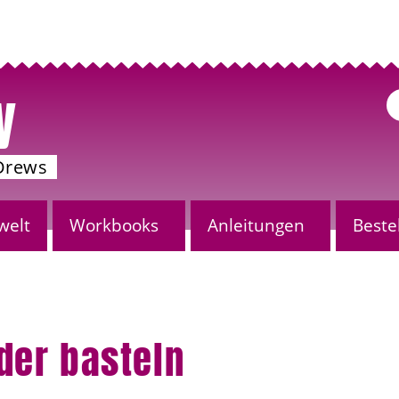
y
Drews
welt
Workbooks
Anleitungen
Beste
der basteln