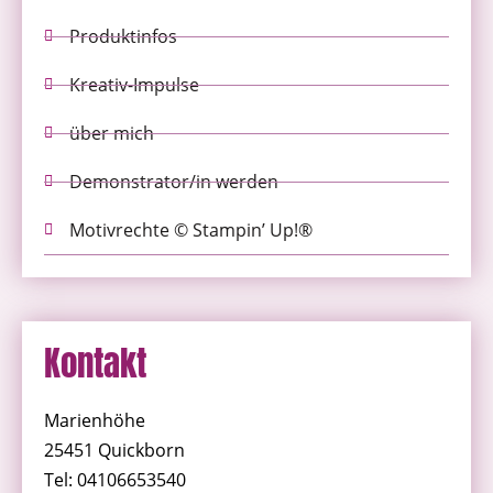
Produktinfos
Kreativ-Impulse
über mich
Demonstrator/in werden
Motivrechte © Stampin’ Up!®
Kontakt
Marienhöhe
25451 Quickborn
Tel: 04106653540