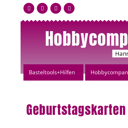
Hobbycomp
Han
Basteltools+Hilfen
Hobbycompany
Geburtstagskarten