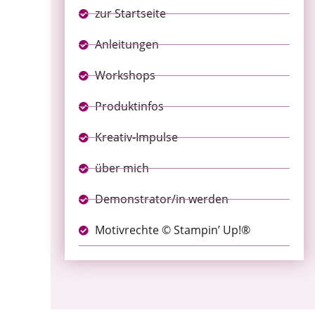
zur Startseite
Anleitungen
Workshops
Produktinfos
Kreativ-Impulse
über mich
Demonstrator/in werden
Motivrechte © Stampin’ Up!®