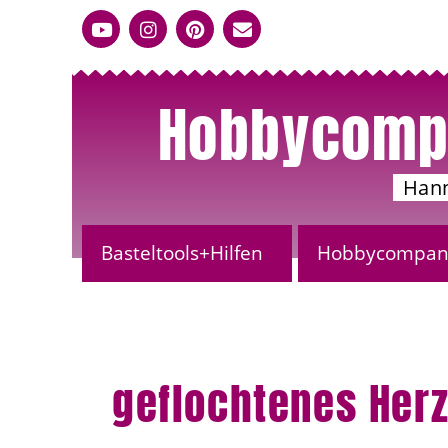
Hobbycomp
Han
Basteltools+Hilfen
Hobbycompany
geflochtenes Herz