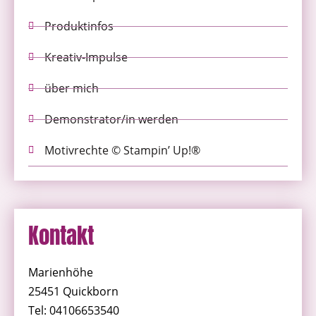
Produktinfos
Kreativ-Impulse
über mich
Demonstrator/in werden
Motivrechte © Stampin’ Up!®
Kontakt
Marienhöhe
25451 Quickborn
Tel: 04106653540