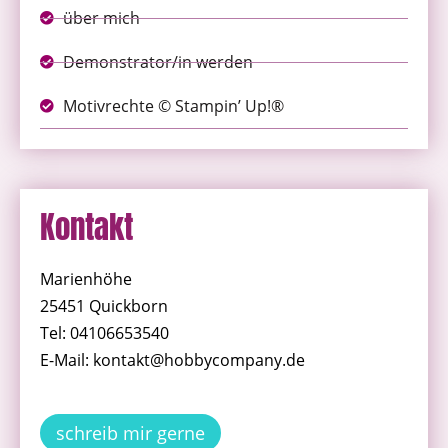
über mich
Demonstrator/in werden
Motivrechte © Stampin’ Up!®
Kontakt
Marienhöhe
25451 Quickborn
Tel: 04106653540
E-Mail: kontakt@hobbycompany.de
schreib mir gerne