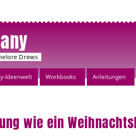
any
nelore Drews
-Ideenwelt
Workbooks
Anleitungen
ng wie ein Weihnachts