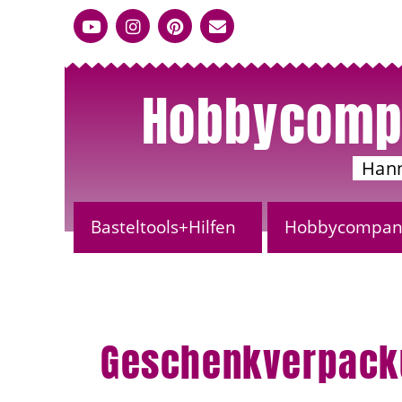
Hobbycomp
Han
Basteltools+Hilfen
Hobbycompany
Geschenkverpacku