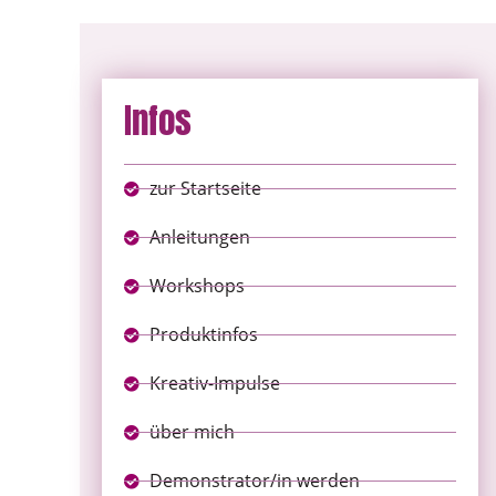
Infos
zur Startseite
Anleitungen
Workshops
Produktinfos
Kreativ-Impulse
über mich
Demonstrator/in werden