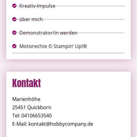
Kreativ-Impulse
über mich
Demonstrator/in werden
Motivrechte © Stampin’ Up!®
Kontakt
Marienhöhe
25451 Quickborn
Tel: 04106653540
E-Mail: kontakt@hobbycompany.de