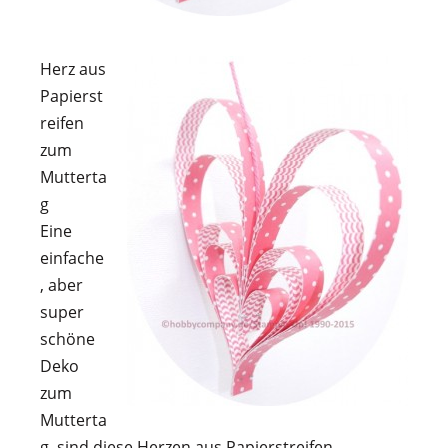
Herz aus
Papierst
reifen
zum
Mutterta
g
Eine
einfache
, aber
super
schöne
Deko
zum
Mutterta
g, sind diese Herzen aus Papierstreifen.