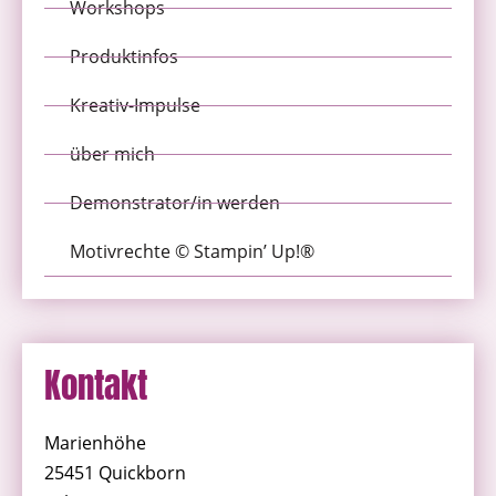
Workshops
Produktinfos
Kreativ-Impulse
über mich
Demonstrator/in werden
Motivrechte © Stampin’ Up!®
Kontakt
Marienhöhe
25451 Quickborn