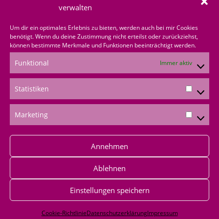
über mich bestellen
verwalten
Shoppingvorteil
Um dir ein optimales Erlebnis zu bieten, werden auch bei mir Cookies
benötigt. Wenn du deine Zustimmung nicht erteilst oder zurückziehst,
können bestimmte Merkmale und Funktionen beeinträchtigt werden.
Bestellformular
Funktional
Immer aktiv
*Produktempfehlungen
Statistiken
*Als Amazon-Partner verdiene ich an qualifizierten
Verkäufen
Marketing
Annehmen
Ablehnen
Einstellungen speichern
Impressum
|
Datenschutz
|
AGB
|
Widerufsbelehrung
|
Versandkosten
|
Cookie-Richtlinien
Cookie-Richtlinie
Datenschutzerklärung
Impressum