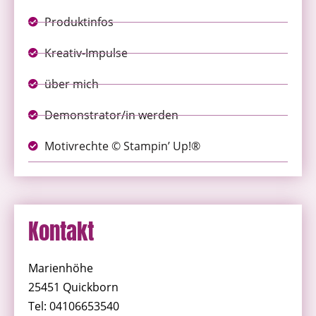
Produktinfos
Kreativ-Impulse
über mich
Demonstrator/in werden
Motivrechte © Stampin’ Up!®
Kontakt
Marienhöhe
25451 Quickborn
Tel: 04106653540