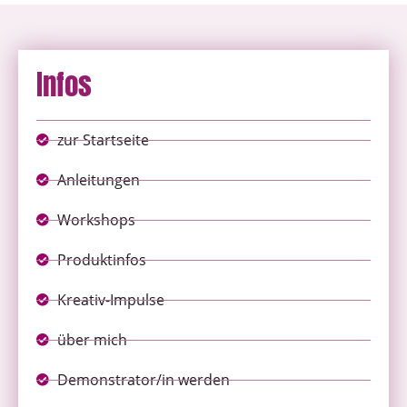
Infos
zur Startseite
Anleitungen
Workshops
Produktinfos
Kreativ-Impulse
über mich
Demonstrator/in werden