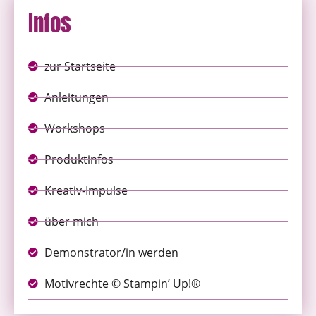
Infos
zur Startseite
Anleitungen
Workshops
Produktinfos
Kreativ-Impulse
über mich
Demonstrator/in werden
Motivrechte © Stampin’ Up!®