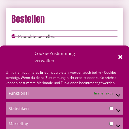
Bestellen
Produkte bestellen
Onlineshop
Cookie-Zustimmung
über mich bestellen
verwalten
Shoppingvorteil
Um dir ein optimales Erlebnis zu bieten, werden auch bei mir Cookies
benötigt. Wenn du deine Zustimmung nicht erteilst oder zurückziehst,
können bestimmte Merkmale und Funktionen beeinträchtigt werden.
Bestellformular
Funktional
Immer aktiv
*Produktempfehlungen
Statistiken
*Als Amazon-Partner verdiene ich an qualifizierten
Verkäufen
Marketing