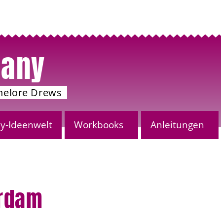
any
nelore Drews
-Ideenwelt
Workbooks
Anleitungen
rdam