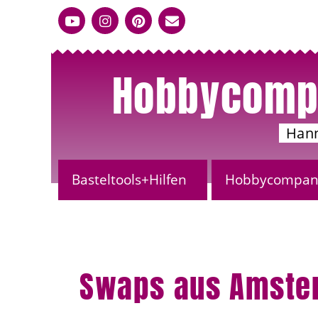
Hobbycomp
Han
Basteltools+Hilfen
Hobbycompany
Swaps aus Amste