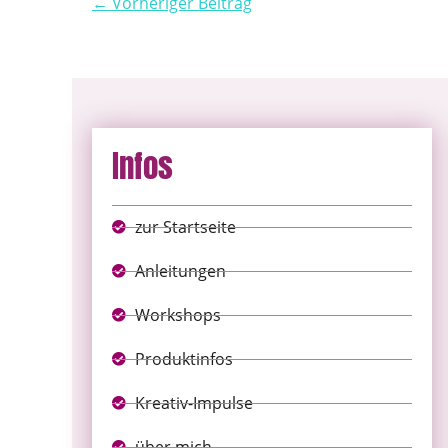
← Vorheriger Beitrag
Infos
zur Startseite
Anleitungen
Workshops
Produktinfos
Kreativ-Impulse
über mich