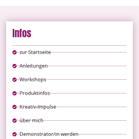
Infos
zur Startseite
Anleitungen
Workshops
Produktinfos
Kreativ-Impulse
über mich
Demonstrator/in werden