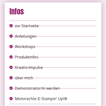
Infos
zur Startseite
Anleitungen
Workshops
Produktinfos
Kreativ-Impulse
über mich
Demonstrator/in werden
Motivrechte © Stampin’ Up!®