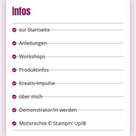
Infos
zur Startseite
Anleitungen
Workshops
Produktinfos
Kreativ-Impulse
über mich
Demonstrator/in werden
Motivrechte © Stampin’ Up!®