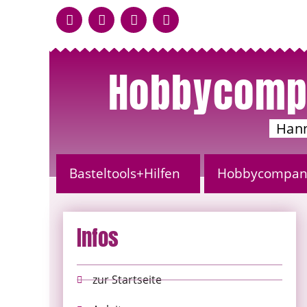
Hobbycomp
Han
Basteltools+Hilfen
Hobbycompany
Infos
zur Startseite