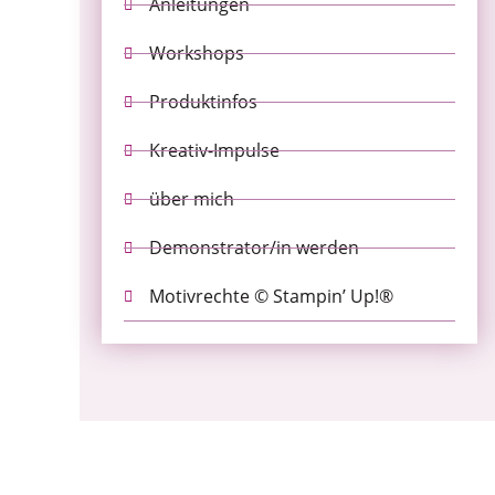
Anleitungen
Workshops
Produktinfos
Kreativ-Impulse
über mich
Demonstrator/in werden
Motivrechte © Stampin’ Up!®