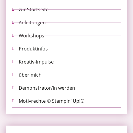
zur Startseite
Anleitungen
Workshops
Produktinfos
Kreativ-Impulse
über mich
Demonstrator/in werden
Motivrechte © Stampin’ Up!®