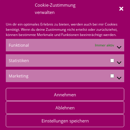
Cookie-Zustimmung
über mich bestellen
verwalten
Shoppingvorteil
Um dir ein optimales Erlebnis zu bieten, werden auch bei mir Cookies
benötigt. Wenn du deine Zustimmung nicht erteilst oder zurückziehst,
können bestimmte Merkmale und Funktionen beeinträchtigt werden.
Bestellformular
Funktional
Immer aktiv
*Produktempfehlungen
Statistiken
*Als Amazon-Partner verdiene ich an qualifizierten
Verkäufen
Marketing
Annehmen
Ablehnen
Einstellungen speichern
Impressum
|
Datenschutz
|
AGB
|