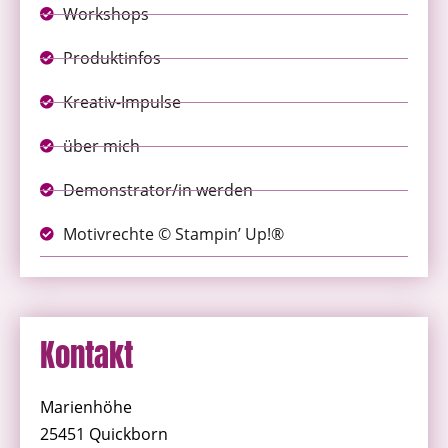
Workshops
Produktinfos
Kreativ-Impulse
über mich
Demonstrator/in werden
Motivrechte © Stampin’ Up!®
Kontakt
Marienhöhe
25451 Quickborn