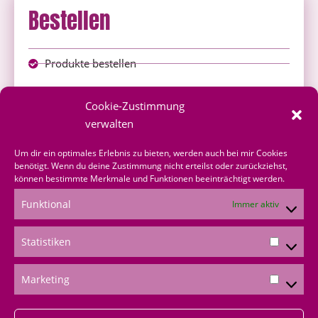
Bestellen
Produkte bestellen
Onlineshop
Cookie-Zustimmung
über mich bestellen
verwalten
Shoppingvorteil
Um dir ein optimales Erlebnis zu bieten, werden auch bei mir Cookies
benötigt. Wenn du deine Zustimmung nicht erteilst oder zurückziehst,
können bestimmte Merkmale und Funktionen beeinträchtigt werden.
Bestellformular
Funktional
Immer aktiv
*Produktempfehlungen
Statistiken
*Als Amazon-Partner verdiene ich an qualifizierten
Verkäufen
Marketing