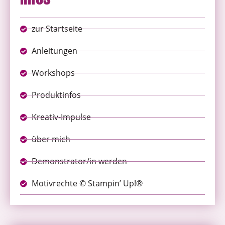
zur Startseite
Anleitungen
Workshops
Produktinfos
Kreativ-Impulse
über mich
Demonstrator/in werden
Motivrechte © Stampin’ Up!®