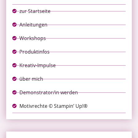
zur Startseite
Anleitungen
Workshops
Produktinfos
Kreativ-Impulse
über mich
Demonstrator/in werden
Motivrechte © Stampin’ Up!®