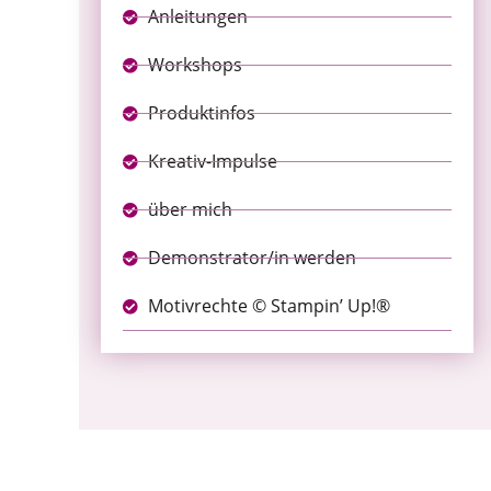
Anleitungen
Workshops
Produktinfos
Kreativ-Impulse
über mich
Demonstrator/in werden
Motivrechte © Stampin’ Up!®