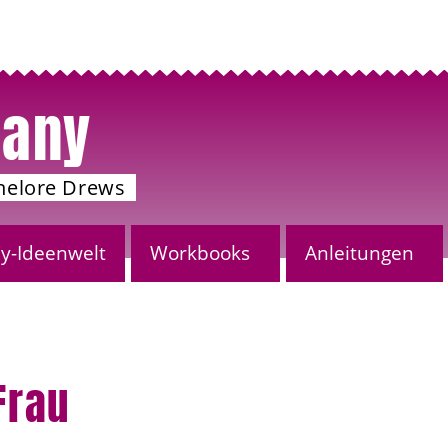
any
nelore Drews
-Ideenwelt
Workbooks
Anleitungen
Frau