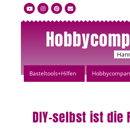
Hobbycomp
Han
Basteltools+Hilfen
Hobbycompany
DIY-selbst ist die 