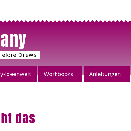
any
nelore Drews
-Ideenwelt
Workbooks
Anleitungen
ht das