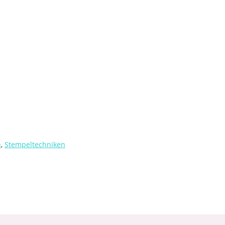
n
,
Stempeltechniken