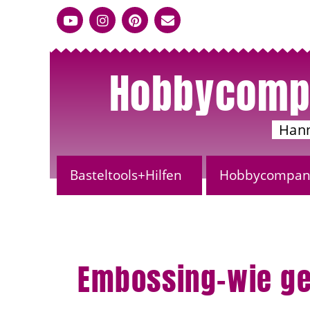
Hobbycomp
Han
Basteltools+Hilfen
Hobbycompany
Embossing-wie ge