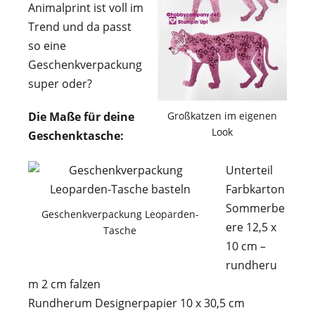
Animalprint ist voll im
Trend und da passt
so eine
Geschenkverpackung
super oder?
Die Maße für deine
Großkatzen im eigenen
Look
Geschenktasche:
Unterteil
Farbkarton
Sommerbe
Geschenkverpackung Leoparden-
ere 12,5 x
Tasche
10 cm –
rundheru
m 2 cm falzen
Rundherum Designerpapier 10 x 30,5 cm