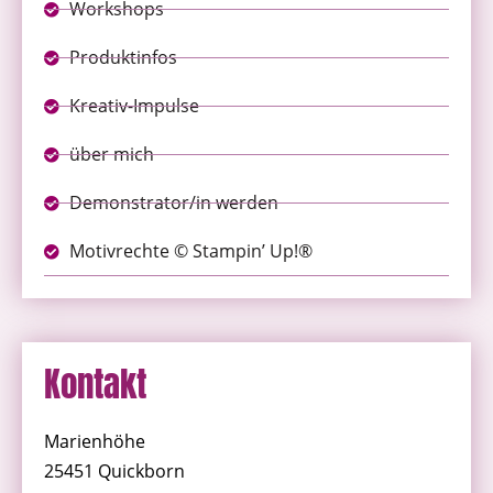
Workshops
Produktinfos
Kreativ-Impulse
über mich
Demonstrator/in werden
Motivrechte © Stampin’ Up!®
Kontakt
Marienhöhe
25451 Quickborn