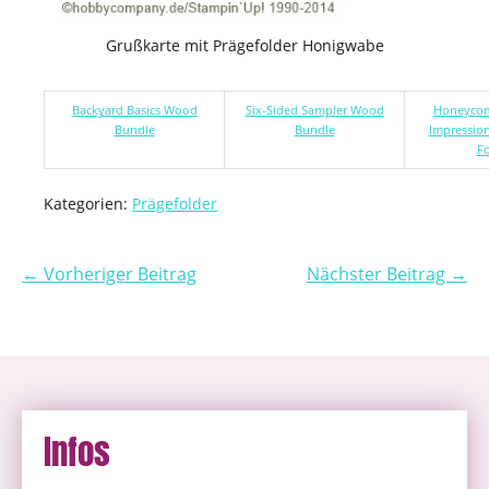
Grußkarte mit Prägefolder Honigwabe
Backyard Basics Wood
Six-Sided Sampler Wood
Honeycom
Bundle
Bundle
Impressio
Fo
Kategorien:
Prägefolder
← Vorheriger Beitrag
Nächster Beitrag →
Infos