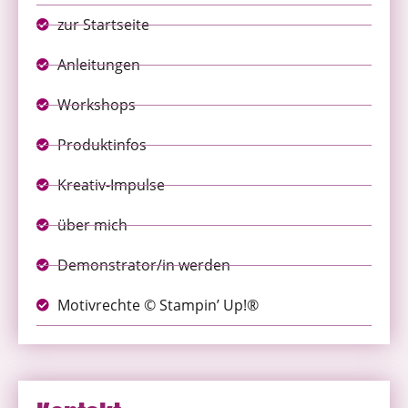
zur Startseite
Anleitungen
Workshops
Produktinfos
Kreativ-Impulse
über mich
Demonstrator/in werden
Motivrechte © Stampin’ Up!®