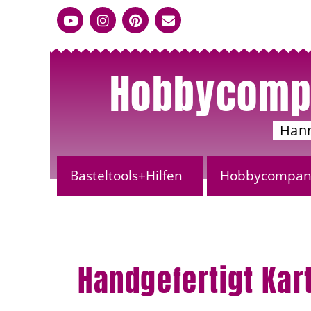
Hobbycomp
Han
Basteltools+Hilfen
Hobbycompany
Handgefertigt Kar