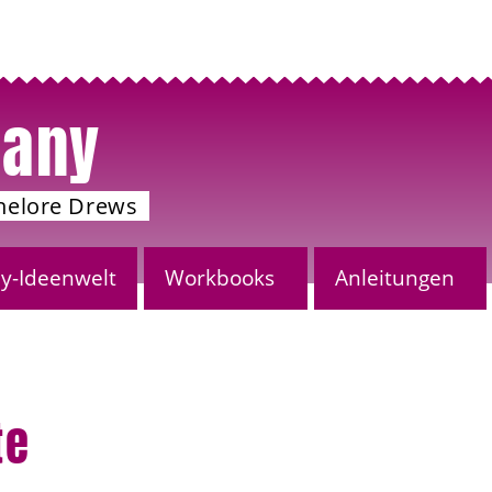
any
nelore Drews
-Ideenwelt
Workbooks
Anleitungen
te