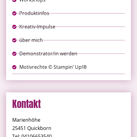
Produktinfos
Kreativ-Impulse
über mich
Demonstrator/in werden
Motivrechte © Stampin’ Up!®
Kontakt
Marienhöhe
25451 Quickborn
Tel: 04106653540