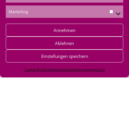
über mich bestellen
Marketing
Shoppingvorteil
Annehmen
Bestellformular
Ablehnen
*Produktempfehlungen
Einstellungen speichern
*Als Amazon-Partner verdiene ich an qualifizierten
Verkäufen
Cookie-Richtlinie
Datenschutzerklärung
Impressum
Impressum
|
Datenschutz
|
AGB
|
Widerufsbelehrung
|
Versandkosten
|
Cookie-Richtlinien