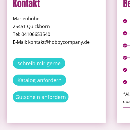
Kontakt
B
Marienhöhe
25451 Quickborn
Tel: 04106653540
E-Mail: kontakt@hobbycompany.de
schreib mir gerne
Katalog anfordern
*Al
Gutschein anfordern
qua