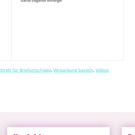
Stanze Eleganter Anhänger
zbrett für Briefumschläge
,
Verpackung basteln
,
Videos