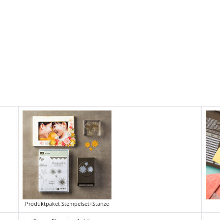
Produktpaket Stempelset+Stanze