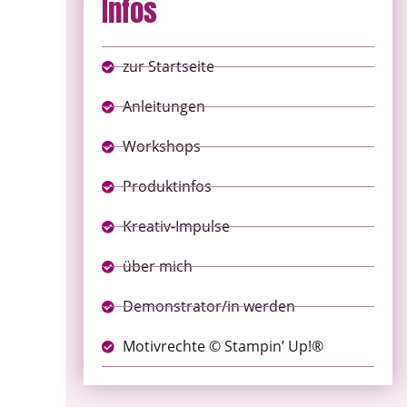
Infos
zur Startseite
Anleitungen
Workshops
Produktinfos
Kreativ-Impulse
über mich
Demonstrator/in werden
Motivrechte © Stampin’ Up!®