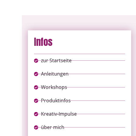
Infos
zur Startseite
Anleitungen
Workshops
Produktinfos
Kreativ-Impulse
über mich