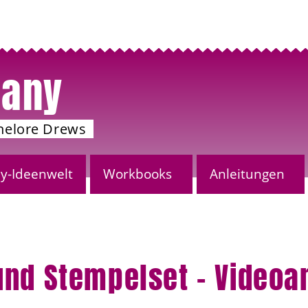
any
nelore Drews
-Ideenwelt
Workbooks
Anleitungen
und Stempelset – Videoa