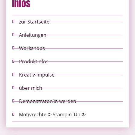
Infos
zur Startseite
Anleitungen
Workshops
Produktinfos
Kreativ-Impulse
über mich
Demonstrator/in werden
Motivrechte © Stampin’ Up!®