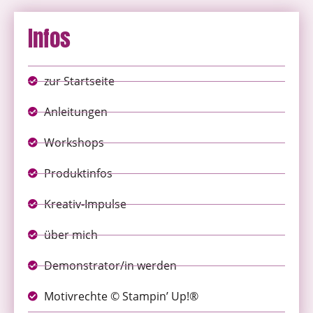
Infos
zur Startseite
Anleitungen
Workshops
Produktinfos
Kreativ-Impulse
über mich
Demonstrator/in werden
Motivrechte © Stampin’ Up!®