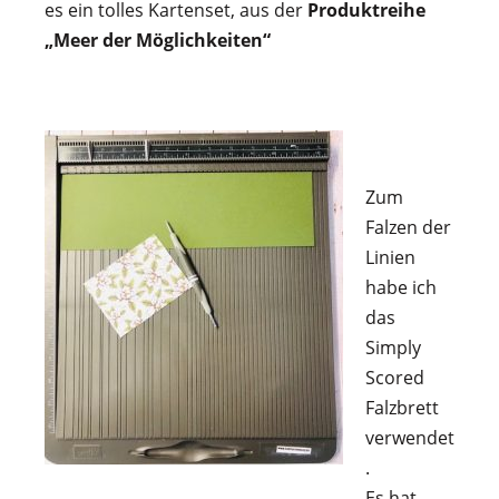
es ein tolles Kartenset, aus der
Produktreihe
„Meer der Möglichkeiten“
Zum
Falzen der
Linien
habe ich
das
Simply
Scored
Falzbrett
verwendet
.
Es hat