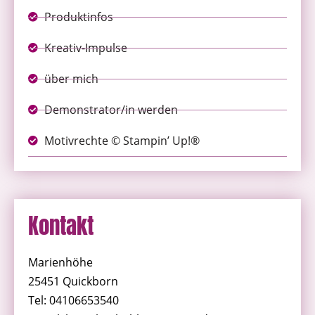
Produktinfos
Kreativ-Impulse
über mich
Demonstrator/in werden
Motivrechte © Stampin’ Up!®
Kontakt
Marienhöhe
25451 Quickborn
Tel: 04106653540