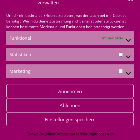
über mich bestellen
verwalten
Shoppingvorteil
Um dir ein optimales Erlebnis zu bieten, werden auch bei mir Cookies
benötigt. Wenn du deine Zustimmung nicht erteilst oder zurückziehst,
können bestimmte Merkmale und Funktionen beeinträchtigt werden.
Bestellformular
Funktional
Immer aktiv
*Produktempfehlungen
Statistiken
*Als Amazon-Partner verdiene ich an qualifizierten
Verkäufen
Marketing
Annehmen
Ablehnen
Einstellungen speichern
Impressum
|
Datenschutz
|
AGB
|
Widerufsbelehrung
|
Versandkosten
|
Cookie-Richtlinien
Cookie-Richtlinie
Datenschutzerklärung
Impressum