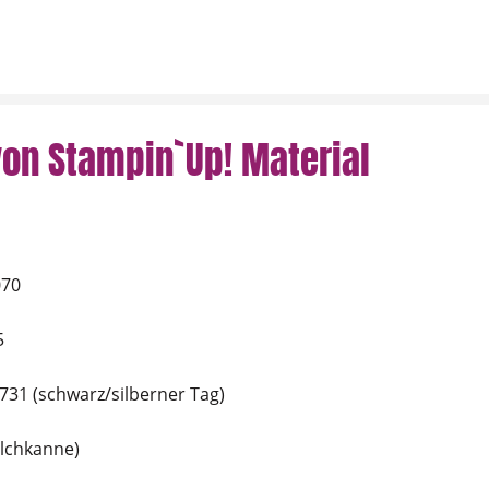
on Stampin`Up! Material
070
5
1731 (schwarz/silberner Tag)
ilchkanne)