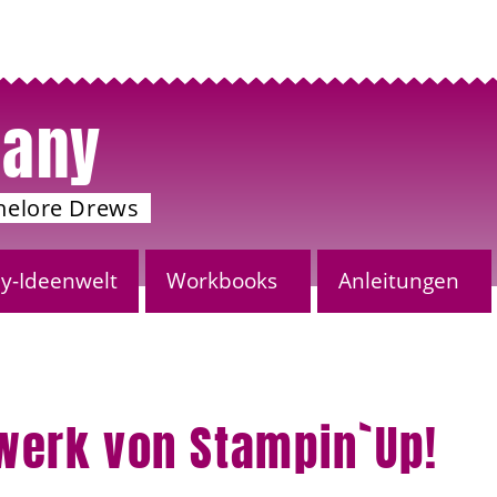
any
nelore Drews
-Ideenwelt
Workbooks
Anleitungen
erk von Stampin`Up!