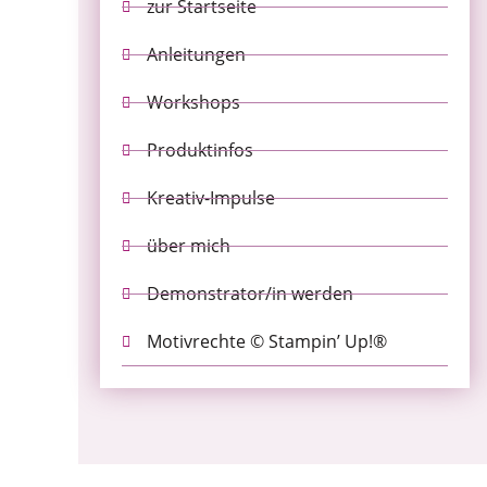
zur Startseite
Anleitungen
Workshops
Produktinfos
Kreativ-Impulse
über mich
Demonstrator/in werden
Motivrechte © Stampin’ Up!®