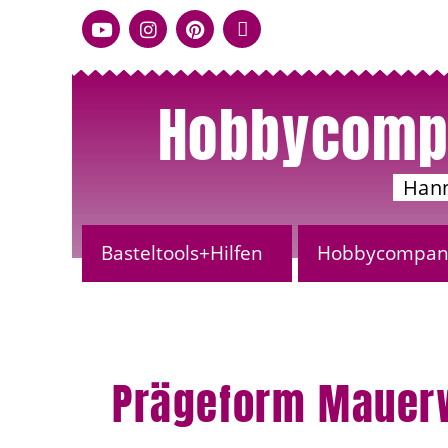
Hobbycomp
Han
Basteltools+Hilfen
Hobbycompany
Prägeform Mauerw