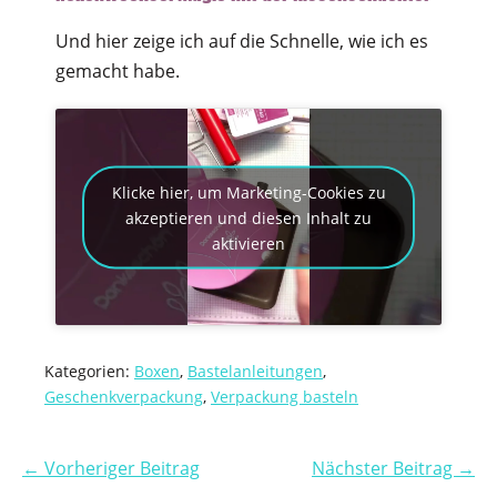
Und hier zeige ich auf die Schnelle, wie ich es
gemacht habe.
Klicke hier, um Marketing-Cookies zu
akzeptieren und diesen Inhalt zu
aktivieren
Kategorien:
Boxen
,
Bastelanleitungen
,
Geschenkverpackung
,
Verpackung basteln
← Vorheriger Beitrag
Nächster Beitrag →