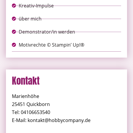
Kreativ-Impulse
über mich
Demonstrator/in werden
Motivrechte © Stampin’ Up!®
Kontakt
Marienhöhe
25451 Quickborn
Tel: 04106653540
E-Mail: kontakt@hobbycompany.de