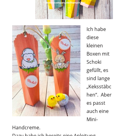
Ich habe
diese
kleinen
Boxen mit
Schoki
gefüllt, es
sind lange
„Keksstäbc
hen“. Aber
es passt
auch eine
Mini-
Handcreme.
Dazu habe ich bereits eine Anleitung