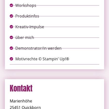
Workshops
Produktinfos
Kreativ-Impulse
über mich
Demonstrator/in werden
Motivrechte © Stampin’ Up!®
Kontakt
Marienhöhe
25451 Quickborn