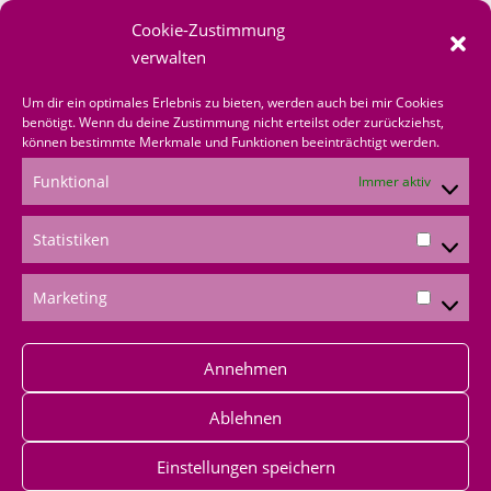
Onlineshop
Cookie-Zustimmung
über mich bestellen
verwalten
Shoppingvorteil
Um dir ein optimales Erlebnis zu bieten, werden auch bei mir Cookies
benötigt. Wenn du deine Zustimmung nicht erteilst oder zurückziehst,
können bestimmte Merkmale und Funktionen beeinträchtigt werden.
Bestellformular
Funktional
Immer aktiv
*Produktempfehlungen
Statistiken
*Als Amazon-Partner verdiene ich an qualifizierten
Verkäufen
Marketing
Annehmen
Ablehnen
Einstellungen speichern
Impressum
|
Datenschutz
|
AGB
|