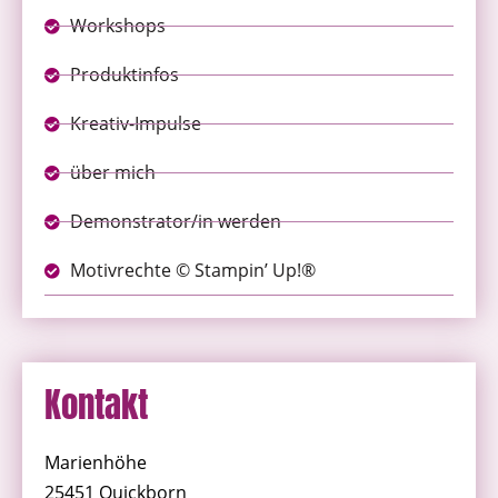
Workshops
Produktinfos
Kreativ-Impulse
über mich
Demonstrator/in werden
Motivrechte © Stampin’ Up!®
Kontakt
Marienhöhe
25451 Quickborn