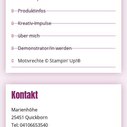
Produktinfos
Kreativ-Impulse
über mich
Demonstrator/in werden
Motivrechte © Stampin’ Up!®
Kontakt
Marienhöhe
25451 Quickborn
Tel: 04106653540