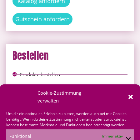
Katalog anfordern
Gutschein anfordern
Bestellen
Produkte bestellen
Onlineshop
Cookie-Zustimmung
über mich bestellen
verwalten
Shoppingvorteil
Um dir ein optimales Erlebnis zu bieten, werden auch bei mir Cookies
benötigt. Wenn du deine Zustimmung nicht erteilst oder zurückziehst,
können bestimmte Merkmale und Funktionen beeinträchtigt werden.
Bestellformular
Funktional
Immer aktiv
*Produktempfehlungen